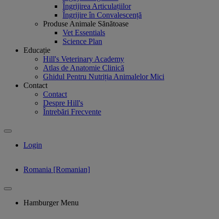
Îngrijirea Articulațiilor
Îngrijire în Convalescență
Produse Animale Sănătoase
Vet Essentials
Science Plan
Educație
Hill's Veterinary Academy
Atlas de Anatomie Clinică
Ghidul Pentru Nutriția Animalelor Mici
Contact
Contact
Despre Hill's
Întrebări Frecvente
Login
Romania [Romanian]
Hamburger Menu