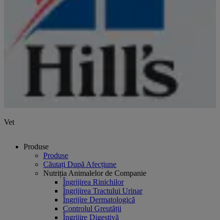
Vet
Produse
Produse
Căutați După Afecțiune
Nutriția Animalelor de Companie
Îngrijirea Rinichilor
Îngrijirea Tractului Urinar
Îngrijire Dermatologică
Controlul Greutății
Îngrijire Digestivă