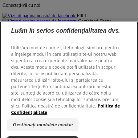
Conectați-vă cu noi
Fill 1
Combined Shape
YouTube
Luăm în serios confidențialitatea dvs.
Despre Hill's
Utilizăm module cookie și tehnologii similare pentru
Compania Noastră
a înțelege modul în care utilizați site-ul nostru web
Hill's Pet
și pentru a crea experiențe mai valoroase pentru
Cariere
dvs. Aceste module cookie pot fi utilizate în scopuri
diferite, inclusiv publicitate personalizată,
măsurarea utilizării site-ului și partajarea cu
Asistență
parteneri terți. Prin continuarea utilizării acestui
site, sunteți de acord cu utilizarea de către noi a
Contact
modulelor cookie și a tehnologiilor similare, precum
Întrebări Frecvente
și cu Politica noastră de confidențialitate.
Politica de
Confidențialitate
Copyright ©
Hill's. All rights reserved.
Politica Legală și de Confidențialitate
Gestionați modulele cookie
Termeni și Condiții
Hartă Site