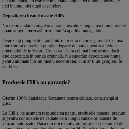
palatabilitatea, nu este recomandată congelarea hranei conservate
nici înainte, nici după deschidere.
Depozitarea hranei uscate Hill's
Nu recomandăm congelarea hranei uscate. Congelarea hranei uscate
poate atrage umezeală, rezultând în apariția mucegaiului.
Depozitați pungile de hrană într-un mediu răcoros și uscat. Cel mai
bine este să depozitați pungile departe de podea pentru a reduce
potențialul de infestare. Hrana va păstra cel mai bine aroma dacă
este depozitată în punga originală. Nu sugerăm depozitarea hranei
pentru animale într-un mediu necontrolat, cum ar fi un garaj sau în
aer liber.
Produsele Hill's au garanție?
Oferim 100% Satisfacție Garantată pentru calitate, consistență și
gust.
La Hill’s, ne asumăm răspunderea pentru produsele noastre, precum
și pentru controalele de calitate de-a lungul canalelor noastre de
vânzări autorizate. Dacă din orice motiv un proprietar de animal de
companie nu este mulțumit de un produs Hill’s achiziționat de la un