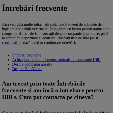
Întrebări frecvente
Aici veți găsi multe informații solicitate frecvent de echipele de
îngrijire a sănătății veterinare, în legătură cu hrana pentru animale de
companie Hill's - de la informații despre companie și produse, până
la sfaturi de depozitare și achiziție. Răsfoiți lista de mai jos și
contactați-ne
dacă aveți în continuare întrebări.
Întrebări frecvente
Achiziționarea hranei pentru animale de companie Hill's
Despre compania noastră
Despre HillsVet.ro
Am trecut prin toate Întrebările
frecvente și am încă o întrebare pentru
Hill's. Cum pot contacta pe cineva?