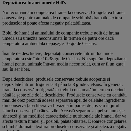
Depozitarea hranei umede Hill's
Nu recomandăm congelarea hranei la conserva. Congelarea hranei
conservate pentru animale de companie schimbă dramatic textura
produselor și poate afecta negativ palatabilitatea.
Bolul de hrană al animalului de companie trebuie golit de hrana
umedă sau umezită neconsumată în termen de patru ore dacă
temperatura ambientală depășește 10 grade Celsius.
Înainte de deschidere, depozitați conservele într-un loc unde
temperatura este între 10-38 grade Celsius. Nu sugerăm depozitarea
hranei pentru animale într-un mediu necontrolat, cum ar fi un garaj
sau în aer liber.
După deschidere, produsele conservate trebuie acoperite și
depozitate într-un frigider la 4 până la 8 grade Celsius. În general,
hrana la conservă refrigerată ar trebui consumată în termen de cinci
până la șapte zile de la deschidere. Produsele conservate cu cantități
mari de orez prezintă adesea separarea apei de celelalte ingrediente
din conservă (apa liberă va fi văzută în partea de jos sau în jurul
laturii conservei) în câteva zile. Această separare a apei se numește
sinereză și nu modifică caracteristicile nutriționale ale hranei, dar va
afecta textura hranei și, posibil, palatabilitatea. Deoarece congelarea
schimbă dramatic textura produselor conservate și afectează negativ