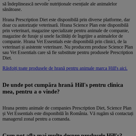
să îndeplinească nevoile nutriționale esențiale ale animalelor
sănătoase.
Hrana Prescription Diet este disponibilă prin diverse platforme, dar
doar cu autorizație veterinară. Hrana Science Plan este disponibilă
prin veterinari, magazine specializate pentru animale de companie,
magazine de furaje și unele facilități de îngrijire a animalelor de
companie. Hrana Vet Essentials este disponibilă prin clinici, de la
veterinari și asistente veterinare. Nu producem produse Science Plan
sau Vet Essentials care să fie substitute pentru produsele Prescription
Diet.
Răsfoiți toate produsele de hrană pentru animale marca Hill's aici.
De unde pot cumpăra hrană Hill's pentru clinica
mea, pentru a o vinde?
Hrana pentru animale de companies Prescription Diet, Science Plan
și Vet Essentials este disponibilă în România. Vă rugăm să contactați
managerul zonal pentru a comanda.
Cum pot afla mai multe despre produsele Hill's?