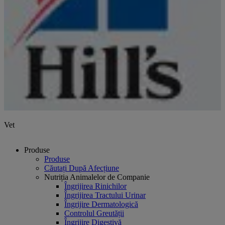
Vet
Produse
Produse
Căutați După Afecțiune
Nutriția Animalelor de Companie
Îngrijirea Rinichilor
Îngrijirea Tractului Urinar
Îngrijire Dermatologică
Controlul Greutății
Îngrijire Digestivă