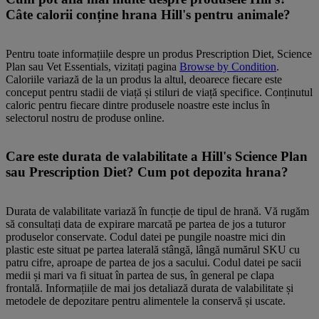
Câte calorii conține hrana Hill's pentru animale?
Pentru toate informațiile despre un produs Prescription Diet, Science
Plan sau Vet Essentials, vizitați pagina
Browse by Condition
.
Caloriile variază de la un produs la altul, deoarece fiecare este
conceput pentru stadii de viață și stiluri de viață specifice. Conținutul
caloric pentru fiecare dintre produsele noastre este inclus în
selectorul nostru de produse online.
Care este durata de valabilitate a Hill's Science Plan
sau Prescription Diet? Cum pot depozita hrana?
Durata de valabilitate variază în funcție de tipul de hrană. Vă rugăm
să consultați data de expirare marcată pe partea de jos a tuturor
produselor conservate. Codul datei pe pungile noastre mici din
plastic este situat pe partea laterală stângă, lângă numărul SKU cu
patru cifre, aproape de partea de jos a sacului. Codul datei pe sacii
medii și mari va fi situat în partea de sus, în general pe clapa
frontală. Informațiile de mai jos detaliază durata de valabilitate și
metodele de depozitare pentru alimentele la conservă și uscate.