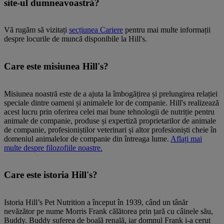
site-ul dumneavoastră?
Vă rugăm să vizitați
secțiunea Cariere
pentru mai multe informații
despre locurile de muncă disponibile la Hill's.
Care este misiunea Hill's?
Misiunea noastră este de a ajuta la îmbogățirea și prelungirea relației
speciale dintre oameni și animalele lor de companie. Hill's realizează
acest lucru prin oferirea celei mai bune tehnologii de nutriție pentru
animale de companie, produse și expertiză proprietarilor de animale
de companie, profesioniștilor veterinari și altor profesioniști cheie în
domeniul animalelor de companie din întreaga lume.
Aflați mai
multe despre filozofiile noastre.
Care este istoria Hill's?
Istoria Hill’s Pet Nutrition a început în 1939, când un tânăr
nevăzător pe nume Morris Frank călătorea prin țară cu câinele său,
Buddy. Buddy suferea de boală renală, iar domnul Frank i-a cerut