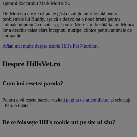
ajutorul doctorului Mark Morris Sr.
Dr. Morris a crezut că poate găsi o soluție nutrițională pentru
problemele lui Buddy, așa că a dezvoltat o nouă hrană pentru
animale împreună cu soția sa, Louise Morris, în bucătăria lor. Munca
lor a deschis calea către începutul nutriției clinice pentru animale de
companie.
Aflați mai multe despre istoria Hill's Pet Nutrition.
Despre HillsVet.ro
Cum îmi resetez parola?
Pentru a vă reseta parola, vizitați
pagina de autentificare
și selectați
"Parolă uitată."
De ce folosește Hill's cookie-uri pe site-ul său?