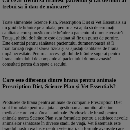
Cu ce ar trebui să hrănesc pacientul și cât de mult ar
trebui să îi dau de mâncare?
Toate alimentele Science Plan, Prescription Diet și Vet Essentials au
un ghid de hrănire pe ambalaj pentru a vă ajuta să determinați
cantitatea corespunzătoare de hrănire a pacientului dumneavoastră.
Totuși, ghidul de hrănire este destinat să fie un punct de pornire.
Este esențial pentru sănătatea pacientului dumneavoastră să îi
monitorizați regulat starea fizică și să ajustați cantitatea de hrană
după necesitate. Pentru a accesa ghidul de hrănire sugerat pentru
hrana animalului de companie al pacientului dumneavoastră,
consultați partea din spate a sacului.
Care este diferența dintre hrana pentru animale
Prescription Diet, Science Plan și Vet Essentials?
Produsele de hrană pentru animale de companie Prescription Diet
sunt formulate pentru a ajuta la gestionarea anumitor afecțiuni
medicale care pot apărea la animale. Produsele de hrană pentru
animale marca Science Plan sunt formulate pentru a satisface nevoile
animalelor sănătoase în diverse stadii de viață. Vet Essentials este
brandul nostru exclusiv pentru veterinari, cu formule avansate care