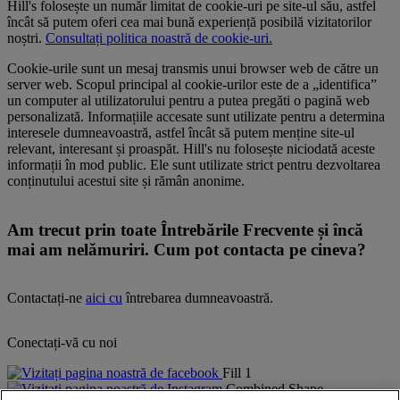
Hill's folosește un număr limitat de cookie-uri pe site-ul său, astfel
încât să putem oferi cea mai bună experiență posibilă vizitatorilor
noștri.
Consultați politica noastră de cookie-uri.
Cookie-urile sunt un mesaj transmis unui browser web de către un
server web. Scopul principal al cookie-urilor este de a „identifica”
un computer al utilizatorului pentru a putea pregăti o pagină web
personalizată. Informațiile accesate sunt utilizate pentru a determina
interesele dumneavoastră, astfel încât să putem menține site-ul
relevant, interesant și proaspăt. Hill's nu folosește niciodată aceste
informații în mod public. Ele sunt utilizate strict pentru dezvoltarea
conținutului acestui site și rămân anonime.
Am trecut prin toate Întrebările Frecvente și încă
mai am nelămuriri. Cum pot contacta pe cineva?
Contactați-ne
aici cu
întrebarea dumneavoastră.
Conectați-vă cu noi
Fill 1
Combined Shape