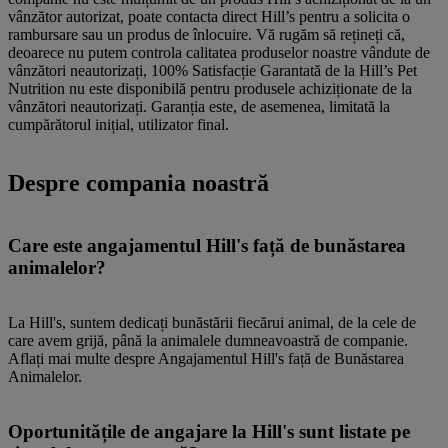
vânzător autorizat, poate contacta direct Hill’s pentru a solicita o
rambursare sau un produs de înlocuire. Vă rugăm să rețineți că,
deoarece nu putem controla calitatea produselor noastre vândute de
vânzători neautorizați, 100% Satisfacție Garantată de la Hill’s Pet
Nutrition nu este disponibilă pentru produsele achiziționate de la
vânzători neautorizați. Garanția este, de asemenea, limitată la
cumpărătorul inițial, utilizator final.
Despre compania noastră
Care este angajamentul Hill's față de bunăstarea
animalelor?
La Hill's, suntem dedicați bunăstării fiecărui animal, de la cele de
care avem grijă, până la animalele dumneavoastră de companie.
Aflați mai multe despre Angajamentul Hill's față de Bunăstarea
Animalelor.
Oportunitățile de angajare la Hill's sunt listate pe