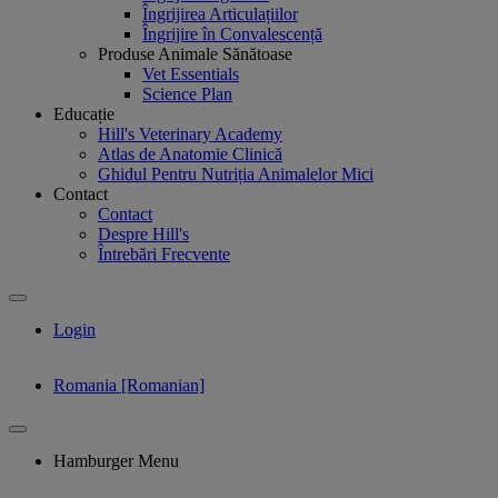
Îngrijirea Articulațiilor
Îngrijire în Convalescență
Produse Animale Sănătoase
Vet Essentials
Science Plan
Educație
Hill's Veterinary Academy
Atlas de Anatomie Clinică
Ghidul Pentru Nutriția Animalelor Mici
Contact
Contact
Despre Hill's
Întrebări Frecvente
Login
Romania [Romanian]
Hamburger Menu