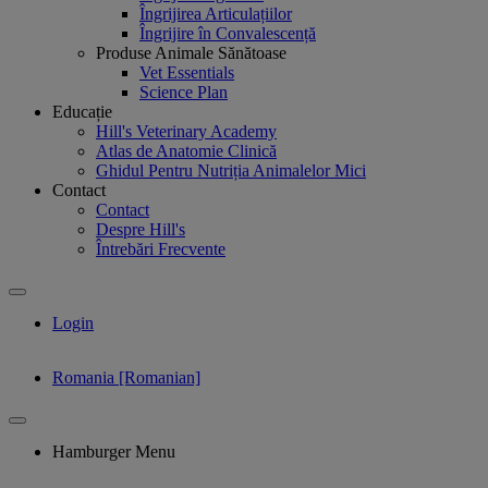
Îngrijirea Articulațiilor
Îngrijire în Convalescență
Produse Animale Sănătoase
Vet Essentials
Science Plan
Educație
Hill's Veterinary Academy
Atlas de Anatomie Clinică
Ghidul Pentru Nutriția Animalelor Mici
Contact
Contact
Despre Hill's
Întrebări Frecvente
Login
Romania [Romanian]
Hamburger Menu