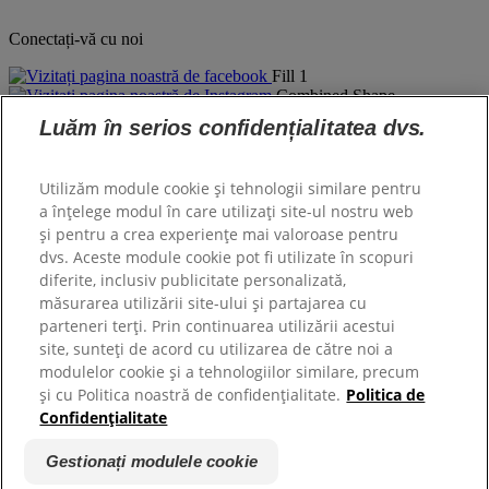
Conectați-vă cu noi
Fill 1
Combined Shape
YouTube
Luăm în serios confidențialitatea dvs.
Despre Hill's
Utilizăm module cookie și tehnologii similare pentru
Compania Noastră
a înțelege modul în care utilizați site-ul nostru web
Hill's Pet
și pentru a crea experiențe mai valoroase pentru
Cariere
dvs. Aceste module cookie pot fi utilizate în scopuri
diferite, inclusiv publicitate personalizată,
măsurarea utilizării site-ului și partajarea cu
Asistență
parteneri terți. Prin continuarea utilizării acestui
site, sunteți de acord cu utilizarea de către noi a
Contact
modulelor cookie și a tehnologiilor similare, precum
Întrebări Frecvente
și cu Politica noastră de confidențialitate.
Politica de
Confidențialitate
Copyright ©
Hill's. All rights reserved.
Politica Legală și de Confidențialitate
Gestionați modulele cookie
Termeni și Condiții