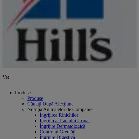
Vet
Produse
Produse
Căutați După Afecțiune
Nutriția Animalelor de Companie
Îngrijirea Rinichilor
Îngrijirea Tractului Urinar
Îngrijire Dermatologică
Controlul Greutății
Îngrijire Digestivă