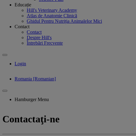
Educație
Hill's Veterinary Academy
Atlas de Anatomie Clinică
Ghidul Pentru Nutriția Animalelor Mici
Contact
Contact
Despre Hill's
Întrebări Frecvente
Login
Romania [Romanian]
Hamburger Menu
Contactaţi-ne