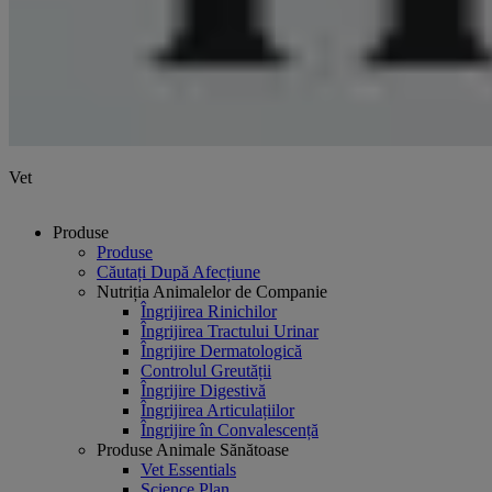
Vet
Produse
Produse
Căutați După Afecțiune
Nutriția Animalelor de Companie
Îngrijirea Rinichilor
Îngrijirea Tractului Urinar
Îngrijire Dermatologică
Controlul Greutății
Îngrijire Digestivă
Îngrijirea Articulațiilor
Îngrijire în Convalescență
Produse Animale Sănătoase
Vet Essentials
Science Plan